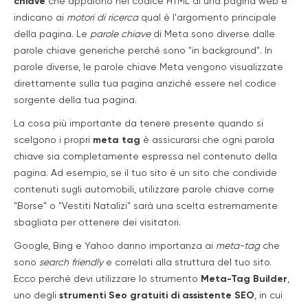
chiave
che appaiono nel codice HTML di una pagina web e
indicano ai
motori di ricerca
qual è l'argomento principale
della pagina. Le
parole chiave
di Meta sono diverse dalle
parole chiave generiche perché sono "in background". In
parole diverse, le parole chiave Meta vengono visualizzate
direttamente sulla tua pagina anziché essere nel codice
sorgente della tua pagina.
La cosa più importante da tenere presente quando si
scelgono i propri
meta tag
è assicurarsi che ogni parola
chiave sia completamente espressa nel contenuto della
pagina. Ad esempio, se il tuo sito è un sito che condivide
contenuti sugli automobili, utilizzare parole chiave come
"Borse" o "Vestiti Natalizi" sarà una scelta estremamente
sbagliata per ottenere dei visitatori.
Google, Bing e Yahoo danno importanza ai
meta-tag
che
sono
search friendly
e correlati alla struttura del tuo sito.
Ecco perché devi utilizzare lo strumento
Meta-Tag Builder
,
uno degli
strumenti Seo gratuiti di assistente SEO
, in cui