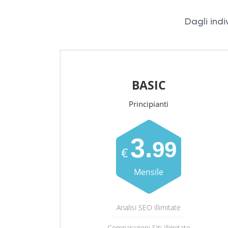
Dagli indi
BASIC
Principianti
3.
99
€
Mensile
Analisi SEO illimitate
Comparazioni Siti illimitate