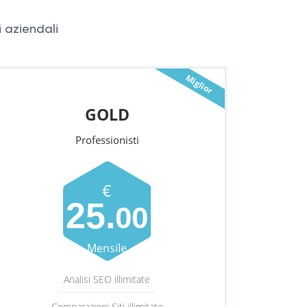
i aziendali
Miglior
Piano
GOLD
Professionisti
€
25.
00
Mensile
Analisi SEO illimitate
Comparazioni Siti illimitate