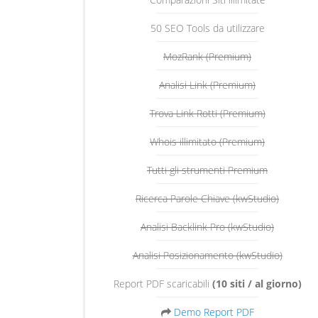
50 SEO Tools da utilizzare
MozRank (Premium)
Analisi Link (Premium)
Trova Link Rotti (Premium)
Whois illimitato (Premium)
Tutti gli strumenti Premium
Ricerca Parole Chiave (kwStudio)
Analisi Backlink Pro (kwStudio)
Analisi Posizionamento (kwStudio)
Report PDF scaricabili
(10 siti / al giorno)
Demo Report PDF